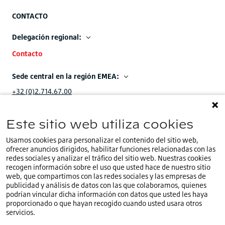
CONTACTO
Delegación regional:
Contacto
Sede central en la región EMEA:
+32 (0)2.714.67.00
Este sitio web utiliza cookies
Usamos cookies para personalizar el contenido del sitio web,
ofrecer anuncios dirigidos, habilitar funciones relacionadas con las
Estás en nuestro sitio web en
español
.Seleccionar un
ES
redes sociales y analizar el tráfico del sitio web. Nuestras cookies
país o un idioma diferente
recogen información sobre el uso que usted hace de nuestro sitio
web, que compartimos con las redes sociales y las empresas de
Política de cookies
publicidad y análisis de datos con las que colaboramos, quienes
podrían vincular dicha información con datos que usted les haya
Política de privacidad
proporcionado o que hayan recogido cuando usted usara otros
Política de Speak Up
servicios.
Términos y condiciones